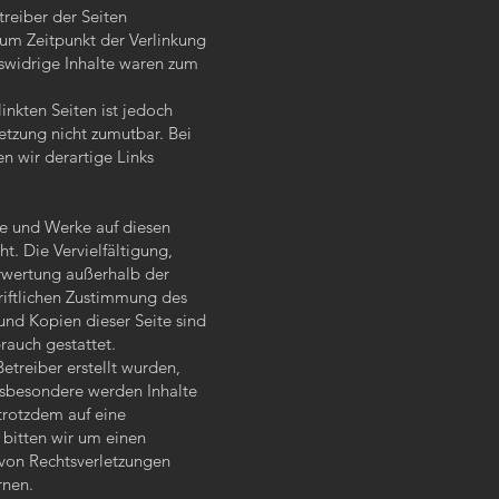
treiber der Seiten
zum Zeitpunkt der Verlinkung
swidrige Inhalte waren zum
inkten Seiten ist jedoch
etzung nicht zumutbar. Bei
 wir derartige Links
lte und Werke auf diesen
t. Die Vervielfältigung,
erwertung außerhalb der
riftlichen Zustimmung des
und Kopien dieser Seite sind
rauch gestattet.
Betreiber erstellt wurden,
nsbesondere werden Inhalte
 trotzdem auf eine
bitten wir um einen
von Rechtsverletzungen
rnen.