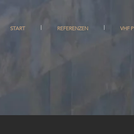
START
REFERENZEN
VHF 