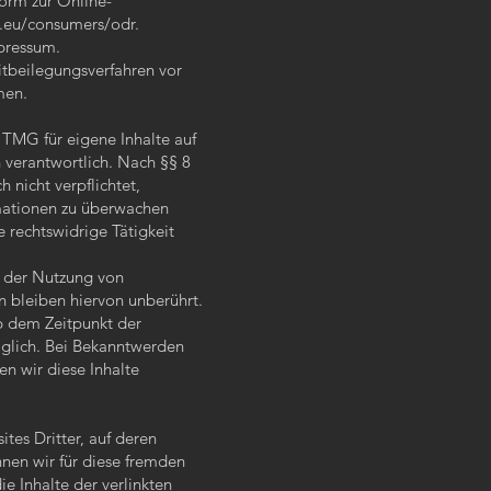
form zur Online-
a.eu/consumers/odr
.
pressum.
eitbeilegungsverfahren vor
men.
 TMG für eigene Inhalte auf
 verantwortlich. Nach §§ 8
 nicht verpflichtet,
mationen zu überwachen
 rechtswidrige Tätigkeit
g der Nutzung von
 bleiben hiervon unberührt.
ab dem Zeitpunkt der
öglich. Bei Bekanntwerden
n wir diese Inhalte
tes Dritter, auf deren
nnen wir für diese fremden
e Inhalte der verlinkten