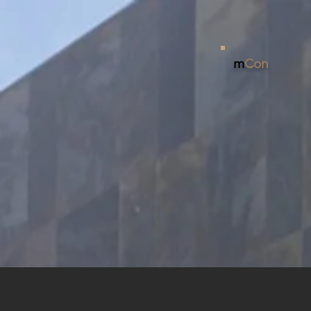
m
Con