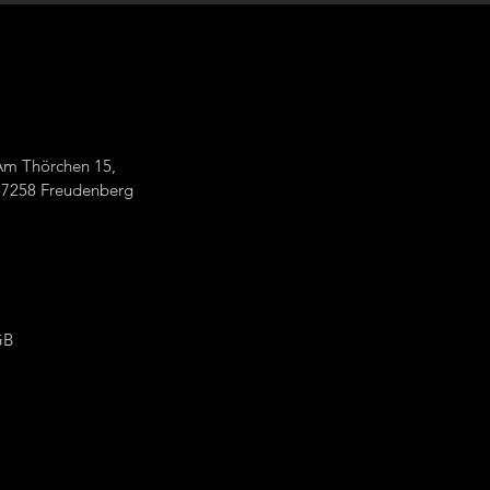
Am Thörchen 15,
57258 Freudenberg
GB