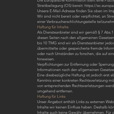
Die Europäische Kommission stellt eine Platt
Streitbeilegung (OS) bereit:
https://ec.europ
Unsere E-Mail-Adresse finden Sie oben im Im
Wir sind nicht bereit oder verpflichtet, an Str
einer Verbraucherschlichtungsstelle teilzuneh
Haftung für Inhalte
Als Diensteanbieter sind wir gemäß § 7 Abs.1
diesen Seiten nach den allgemeinen Gesetzen
bis 10 TMG sind wir als Diensteanbieter jedoch
übermittelte oder gespeicherte fremde Infor
oder nach Umständen zu forschen, die auf eine
hinweisen.
Verpflichtungen zur Entfernung oder Sperrun
Informationen nach den allgemeinen Gesetzen
Eine diesbezügliche Haftung ist jedoch erst 
Kenntnis einer konkreten Rechtsverletzung m
von entsprechenden Rechtsverletzungen werde
umgehend entfernen.
Haftung für Links
Unser Angebot enthält Links zu externen Websi
Inhalte wir keinen Einfluss haben. Deshalb kö
Inhalte auch keine Gewähr übernehmen. Für di