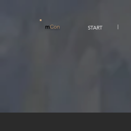
m
Con
START