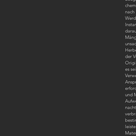
chemi
nach 
Werd
Insta
darau
Mänge
unsac
Herbe
der V
Origi
es se
Verwe
Anspr
erfor
und M
Aufwe
nacht
verbr
besti
leist
Mater