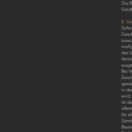
Die R
Geldf
8. Ge
Sofer
Gesch
aussc
maßge
des U
Vertr
ausge
Bei V
Zweck
gewäh
in de
wird.
Ist d
öffen
für a
Sämtl
Beans