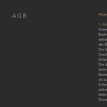
Allg
AGB
1. Al
Unser
Bedin
selbs
der B
Die f
Gesch
Zeitp
Die d
Verbr
Beste
als a
Sofer
selbs
Verbr
Sinne