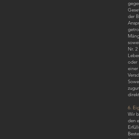
gege
Geset
der B
Ansp
getro
Mänge
sowei
Nr. 2
Leben
oder 
einer
Versc
Sowei
zugun
direk
6. Ei
Wir b
den e
Erfül
Beste