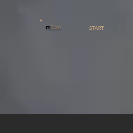
m
Con
START