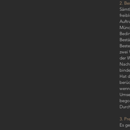
2. Be
Sämtl
freib
Auftr
Mündl
Bedin
Bestä
Beste
zwei 
der W
Nacht
binde
Hat d
berüc
wenn 
Umset
bego
Durch
3. Pr
Es ge