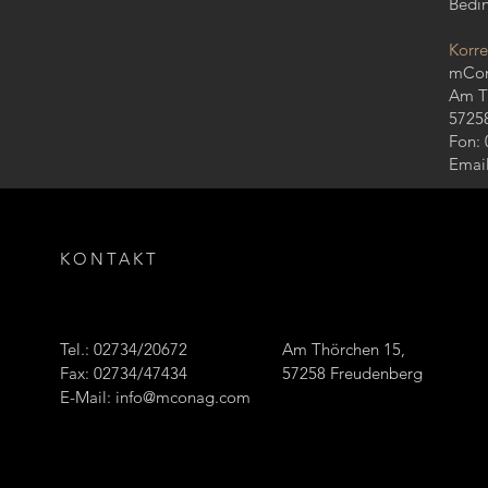
Bedin
Korre
mCo
Am T
5725
Fon: 
Emai
KONTAKT
Tel.: 02734/20672
Am Thörchen 15,
Fax: 02734/47434
57258 Freudenberg
E-Mail:
info@mconag.com