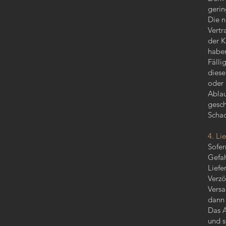
gerin
Die n
Vertr
der K
haben
Fälli
diese
oder 
Ablau
gesch
Schad
4. Li
Sofer
Gefah
Liefe
Verzö
Versa
dann 
Das A
und s