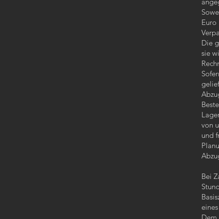
ange
Sowei
Euro 
Verpa
Die g
sie w
Rech
Sofer
gelie
Abzug
Beste
Lager
von u
und f
Planu
Abzug
Bei Z
Stund
Basis
eines
Dem B