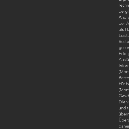
rechn
dergl
Anord
der A
als H
Leist
Beste
geson
Erfol
Ausfü
Infor
(Mont
Beste
Für F
(Mont
Gewä
Die v
und t
überm
Überp
daher