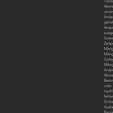
Trans
Abwei
unver
Ander
gelie
Anspr
ausge
Sowei
Zeitp
Mänge
Mänge
Geleg
Mänge
Anspr
Abwei
Beein
oder 
nach
fehle
Dritt
Austa
Baugr