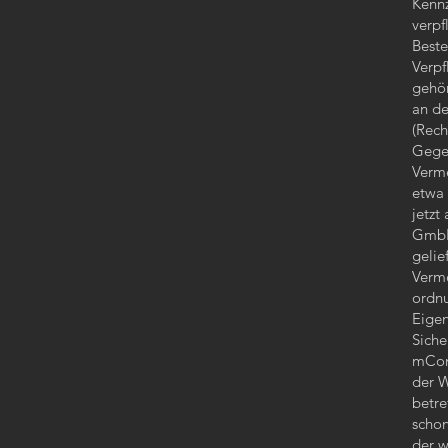
Kennz
verpf
Beste
Verpf
gehör
an de
(Rech
Gegen
Verme
etwa 
jetzt
GmbH 
gelie
Verm
ordn
Eigen
Siche
mCon 
der W
betre
schon
der w