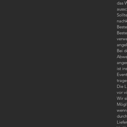
das W
aussc
Sollt
nachk
Beste
Beste
verwe
angel
Bei d
Abwe
angem
ist i
Event
trage
Die L
vor v
Wir s
Mögli
wenn 
durch
Liefe