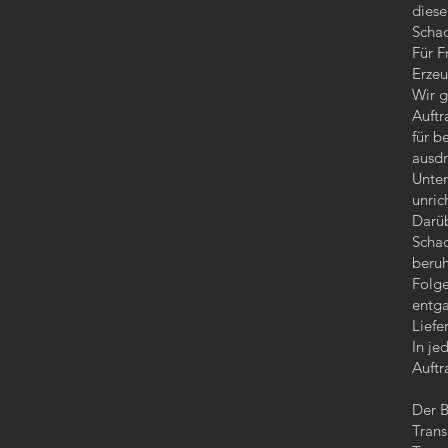
dies
Schad
Für F
Erzeu
Wir g
Auft
für b
ausdr
Unter
unric
Darüb
Schad
beruh
Folge
entga
Liefe
In je
Auftr
Der B
Trans