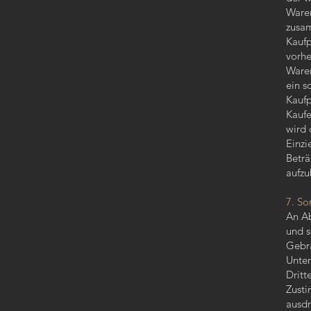
Waren
zusam
Kaufp
vorhe
Waren
ein s
Kaufp
Kaufe
wird 
Einzi
Beträ
aufz
7. So
An Ab
und s
Gebra
Unter
Dritt
Zusti
ausdr