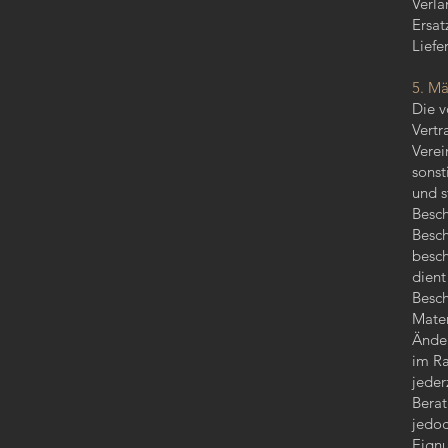
Verlä
Ersat
Liefe
5. M
Die v
Vertr
Verei
sonst
und s
Besch
Besch
besch
dient
Besch
Mater
Änder
im R
jeder
Berat
jedoc
Eignu