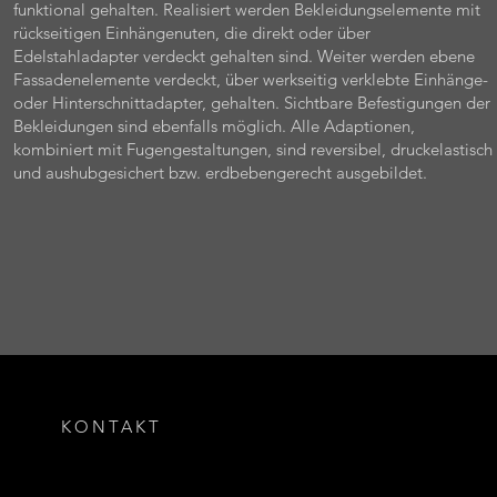
funktional gehalten. Realisiert werden Bekleidungselemente mit
rückseitigen Einhängenuten, die direkt oder über
Edelstahladapter verdeckt gehalten sind. Weiter werden ebene
Fassadenelemente verdeckt, über werkseitig verklebte Einhänge-
oder Hinterschnittadapter, gehalten. Sichtbare Befestigungen der
Bekleidungen sind ebenfalls möglich. Alle Adaptionen,
kombiniert mit Fugengestaltungen, sind reversibel, druckelastisch
und aushubgesichert bzw. erdbebengerecht ausgebildet.
KONTAKT