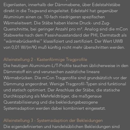
Eigenlasten, innerhalb der Dämmebene, über Edelstahlstäbe
direkt in die Tragwand eingeleitet. Edelstahl hat gegenüber
Aluminium einen ca. 10-fach niedrigeren spezifischen
Wärmeleitwert. Die Stäbe haben kleine Druck- und Zug-
Querschnitte, bei geringer Anzahl pro m². Analog sind die mCon
Stabwerke nach dem Passivhausstandard der PHI, Darmstadt als
“wärmebrückenfrei” klassifiziert und zertifiziert. Der Wert UWB
von 0,01 W/(m²K) muß künftig nicht mehr überschritten werden.
Alleinstellung 2 - Kastenförmige Tragprofile
Die heutigen Aluminium-L/T-Profile tauchen üblicherweise in den
Dämmstoff ein und verursachen zusätzliche lineare
Wärmebrücken. Die mCon Tragprofile sind grundsätzlich vor der
Dämmung angeordnet. Wenige Tragprofil-Typen sind funktional
und statisch optimiert. Der Anschluss der Stäbe, die statische
Durchkopplung als Mehrfeldträger, die maßgenaue
Querstabilisierung und die bekleidungsbezogene
Systemadaption werden dabei kombiniert eingesetzt.
Alleinstellung 3 - Systemadaption der Bekleidungen
Die eigendefinierten und handelsüblichen Bekleidungen sind