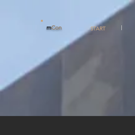
m
Con
START